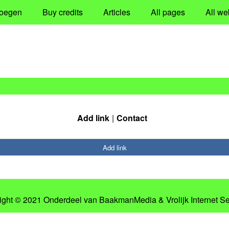
oegen
Buy credits
Articles
All pages
All we
Add link
Contact
Add link
ight © 2021 Onderdeel van
BaakmanMedia
&
Vrolijk Internet S