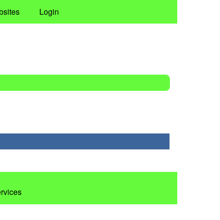
bsites
Login
ervices