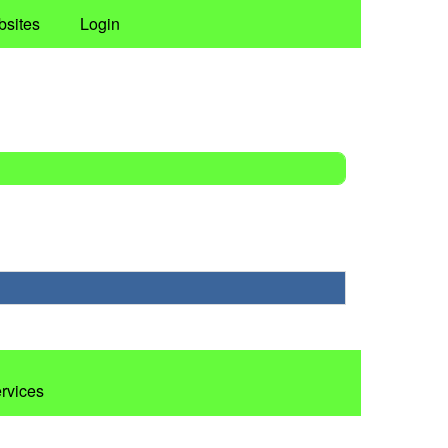
bsites
Login
ervices