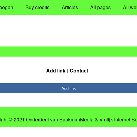
oegen
Buy credits
Articles
All pages
All we
Add link
Contact
Add link
ight © 2021 Onderdeel van
BaakmanMedia
&
Vrolijk Internet S